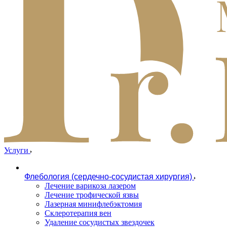
Услуги
Флебология (сердечно-сосудистая хирургия)
Лечение варикоза лазером
Лечение трофической язвы
Лазерная минифлебэктомия
Cклеротерапия вен
Удаление сосудистых звездочек