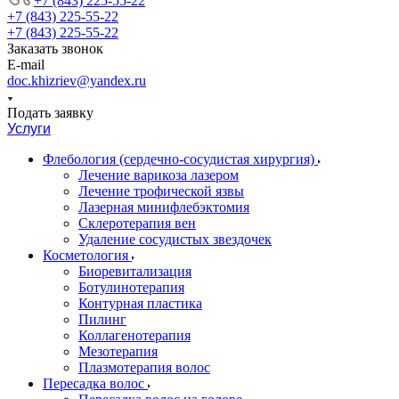
+7 (843) 225-55-22
+7 (843) 225-55-22
+7 (843) 225-55-22
Заказать звонок
E-mail
doc.khizriev@yandex.ru
Подать заявку
Услуги
Флебология (сердечно-сосудистая хирургия)
Лечение варикоза лазером
Лечение трофической язвы
Лазерная минифлебэктомия
Cклеротерапия вен
Удаление сосудистых звездочек
Косметология
Биоревитализация
Ботулинотерапия
Контурная пластика
Пилинг
Коллагенотерапия
Мезотерапия
Плазмотерапия волос
Пересадка волос